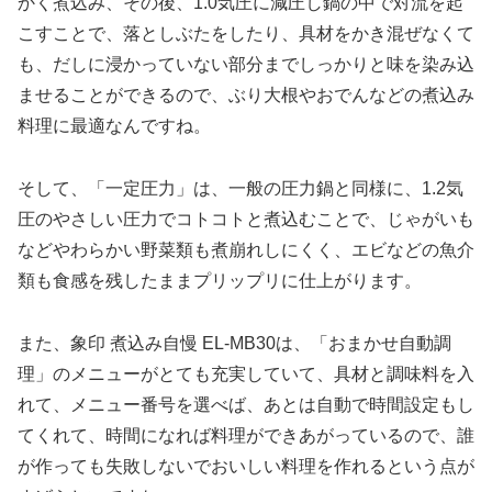
かく煮込み、その後、1.0気圧に減圧し鍋の中で対流を起
こすことで、落としぶたをしたり、具材をかき混ぜなくて
も、だしに浸かっていない部分までしっかりと味を染み込
ませることができるので、ぶり大根やおでんなどの煮込み
料理に最適なんですね。
そして、「一定圧力」は、一般の圧力鍋と同様に、1.2気
圧のやさしい圧力でコトコトと煮込むことで、じゃがいも
などやわらかい野菜類も煮崩れしにくく、エビなどの魚介
類も食感を残したままプリップリに仕上がります。
また、象印 煮込み自慢 EL-MB30は、「おまかせ自動調
理」のメニューがとても充実していて、具材と調味料を入
れて、メニュー番号を選べば、あとは自動で時間設定もし
てくれて、時間になれば料理ができあがっているので、誰
が作っても失敗しないでおいしい料理を作れるという点が