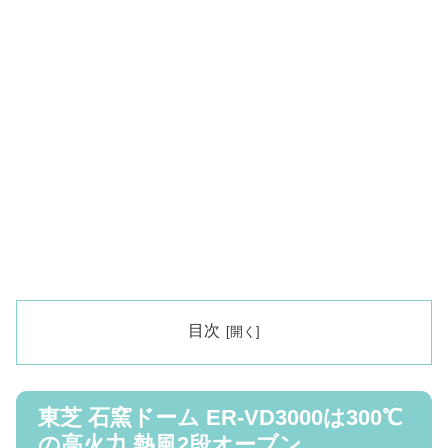
目次
東芝 石窯ドーム ER-VD3000は300℃
の高火力 熱風2段オーブン