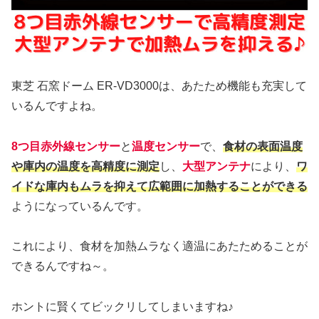
東芝 石窯ドーム ER-VD3000は、あたため機能も充実して
いるんですよね。
8つ目赤外線センサー
と
温度センサー
で、
食材の表面温度
や庫内の温度を高精度に測定
し、
大型アンテナ
により、
ワ
イドな庫内もムラを抑えて広範囲に加熱することができる
ようになっているんです。
これにより、食材を加熱ムラなく適温にあたためることが
できるんですね～。
ホントに賢くてビックリしてしまいますね♪